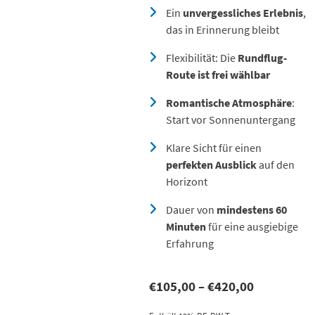
Ein
unvergessliches Erlebnis
,
das in Erinnerung bleibt
Flexibilität: Die
Rundflug-
Route ist frei wählbar
Romantische Atmosphäre
:
Start vor Sonnenuntergang
Klare Sicht für einen
perfekten Ausblick
auf den
Horizont
Dauer von
mindestens 60
Minuten
für eine ausgiebige
Erfahrung
Preisspan
€
105,00
–
€
420,00
€105,00
bis