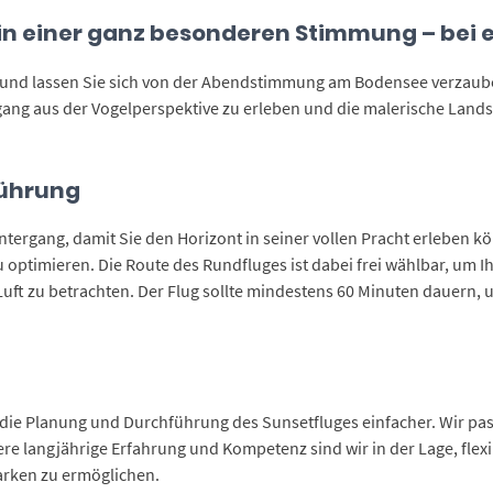
 in einer ganz besonderen Stimmung – bei 
 und lassen Sie sich von der Abendstimmung am Bodensee verzaube
gang aus der Vogelperspektive zu erleben und die malerische Lan
führung
tergang, damit Sie den Horizont in seiner vollen Pracht erleben k
u optimieren. Die Route des Rundfluges ist dabei frei wählbar, um I
ft zu betrachten. Der Flug sollte mindestens 60 Minuten dauern, 
l
die Planung und Durchführung des Sunsetfluges einfacher. Wir pass
e langjährige Erfahrung und Kompetenz sind wir in der Lage, flex
arken zu ermöglichen.