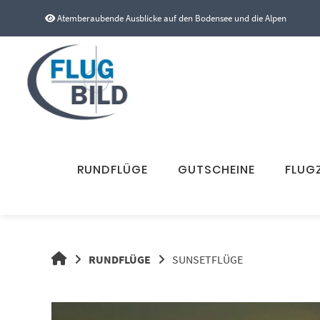
Springe
Atemberaubende Ausblicke auf den Bodensee und die Alpen
zum
Inhalt
RUNDFLÜGE
GUTSCHEINE
FLUG
RUNDFLÜGE
SUNSETFLÜGE