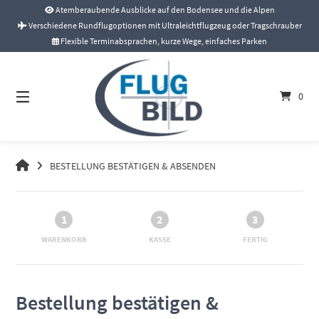
Springe
Atemberaubende Ausblicke auf den Bodensee und die Alpen
zum
Verschiedene Rundflugoptionen mit Ultraleichtflugzeug oder Tragschrauber
Inhalt
Flexible Terminabsprachen, kurze Wege, einfaches Parken
0
BESTELLUNG BESTÄTIGEN & ABSENDEN
1
2
3
WARENKORB
KASSE
FERTIG
Bestellung bestätigen &